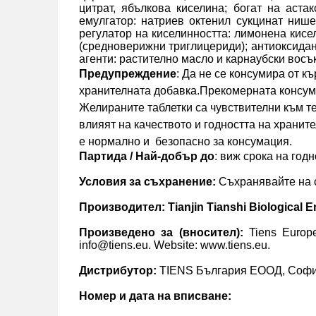
цитрат, ябълкова киселина; богат на аста
емулгатор: натриев октенил сукцинат нишес
регулатор на киселинността: лимонена кисел
(средноверижни триглицериди); антиоксидан
агенти: растително масло и карнаубски восъ
Предупреждение
: Да не се консумира от к
хранителната добавка.Прекомерната консум
Желираните таблетки са чувствителни към т
влияят на качеството и годността на хранит
е нормално и
безопасно за консумация.
Партида / Най-добър до
: виж срока на год
Условия за съхранение:
Съхранявайте на с
Производител:
Tianjin Tianshi Biological 
Произведено за (вносител):
Tiens Europe
info@tiens.eu. Website: www.tiens.eu.
Дистрибутор:
ТIENS България ЕООД, София, б
Номер и дата на вписване: