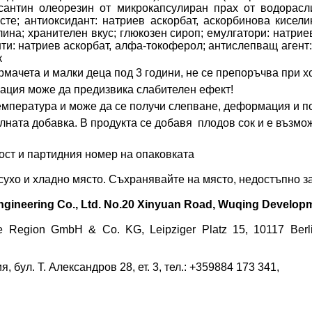
ксантин олеорезин от микрокапсулиран прах от водорасли
те; антиоксидант: натриев аскорбат, аскорбинова кисели
ина; хранителен вкус; глюкозен сироп; емулгатори: натрие
ти: натриев аскорбат, алфа-токоферол; антислепващ аген
к
ърмачета и малки деца под 3 години, не се препоръчва при х
ация може да предизвика слабителен ефект!
емпература и може да се получи слепване, деформация и по
елната добавка. В продукта се добавя
плодов сок и е възмож
ност и партидния номер на опаковката
ухо и хладно място. Съхранявайте на място, недостъпно за
Engineering Co., Ltd. No.20 Xinyuan Road, Wuqing Developm
 Region GmbH & Co. KG, Leipziger Platz 15, 10117 Berlin
ул. Т. Александров 28, ет. 3, тел.: +359884 173 341,