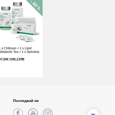
1 x Chitosan + 1 x Lipid
Metabolic Tea + 1 x Spirulina
97,50€ /190,13ЛВ
Последвай ни