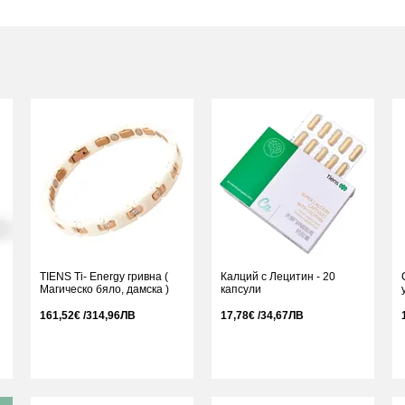
TIENS Ti- Energy гривна (
Калций с Лецитин - 20
Магическо бяло, дамска )
капсули
161,52€ /314,96ЛВ
17,78€ /34,67ЛВ