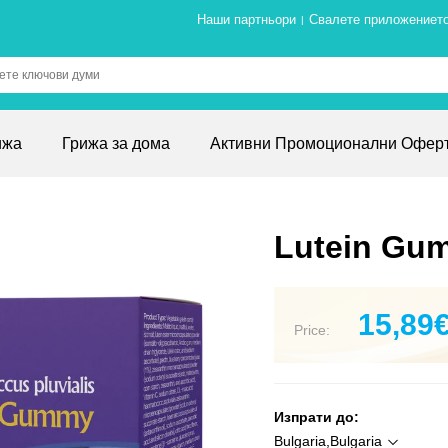
Наши партньори
Свалете приложениет
|
ижа
Грижа за дома
Активни Промоционални Офер
Lutein Gu
15,89
Price:
Изпрати до:
Bulgaria,Bulgaria