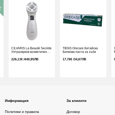
CILVARIS La Beauté Secrète
TIENS Orecare Китайска
Ултразвуков козметичен
Билкова паста за зъби
уред- Cilvaris
226,13€ /440,95ЛВ
17,78€ /34,67ЛВ
Информация
За клиенти
Политики и правила
Договор