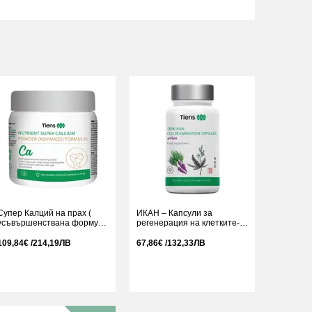
Супер Калций на прах (
ИКАН – Капсули за
усъвършенствана формула
регенерация на клетките-
) -250g (25 дози x 10g)
150 капсули
109,84€ /214,19ЛВ
67,86€ /132,33ЛВ