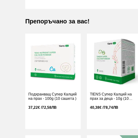
Препоръчано за вас!
Подхранващ Супер Калций
TIENS Супер Калций на
на прах - 100g (10 сашета )
прах за деца - 10g (10
сашета)
37,22€ /72,58ЛВ
40,38€ /78,74ЛВ