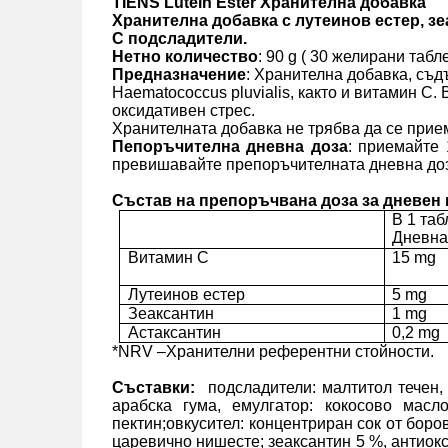
TIENS Lutein Ester
Хранителна добавка
Хранителна добавка с лутеинов естер, з
С подсладители.
Нетно количество
: 90 g ( 30 желирани табле
Предназначение
: Хранителна добавка, съд
Haematococcus pluvialis, както и витамин С
оксидативен стрес.
Хранителната добавка не трябва да се прие
Пепоръчителна дневна доза
: приемайте 
превишавайте препоръчителната дневна доза
Състав на препоръчвана доза за дневен 
В 1 таб
Дневна
Витамин С
15 mg
Лутеинов естер
5 mg
Зеаксантин
1 mg
Астаксантин
0,2 mg
*NRV
–Хранителни референтни стойности.
Съставки:
подсладители: малтитол течен,
арабска гума, емулгатор: кокосово масло
пектин;овкусител: концентриран сок от боро
царевично нишесте; зеаксантин 5 %, антиокс