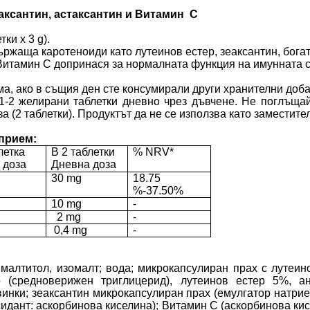
еаксантин, астаксантин и Витамин
С
тки x 3 g)
.
ържаща каротеноиди като лутеинов естер, зеаксантин, бога
. Витамин С допринася за нормалната функция на имунната с
ма, ако в същия ден сте консумирали други хранителни до
1-2 желирани таблетки дневно чрез дъвчене. Не поглъщай
 (2 таблетки).
Продуктът да не се използва като заместите
прием:
летка
В 2 таблетки
% NRV*
 доза
Дневна доза
30 mg
18.75
%-37.50%
10 mg
-
2 mg
-
0,4 mg
-
 малтитол, изомалт; вода; микрокапсулиран прах с лутеино
 (средноверижен триглицерид), лутеинов естер 5%, ант
винки; зеаксантин микрокапсулиран прах (емулгатор натрие
идант: аскорбинова киселина); Витамин С (аскорбинова кис