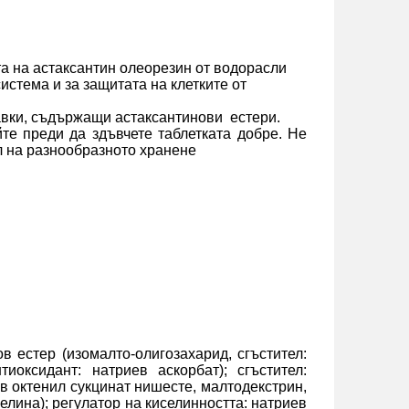
та на астаксантин олеорезин от водорасли
истема и за защитата на клетките от
бавки, съдържащи астаксантинови
естери.
те преди да здъвчете таблетката
добре. Не
л на разнообразното хранене
в естер (изомалто-олигозахарид, сгъстител:
иоксидант: натриев аскорбат); сгъстител:
в октенил сукцинат нишесте, малтодекстрин,
елина); регулатор на киселинността: натриев