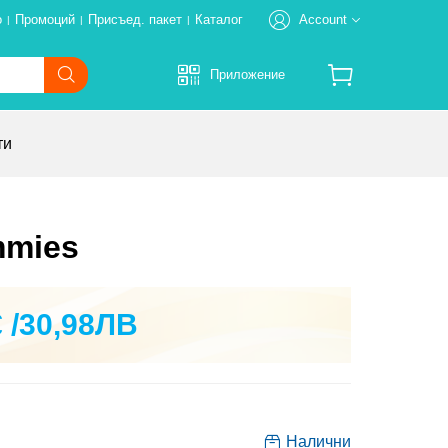
о
Промоций
Присъед. пакет
Каталог
Account
|
|
|
Добре дошли в Тиенс!
Приложение
РЕГИСТРИРАЙТЕ СЕ
Cart
ти
Влезте в системата
Профил
Онлайн поръчка
mmies
Адрес
€ /30,98ЛВ
Съжалявам! Свързаните елементи не са
намерени. Отидете да видите други.
Налични