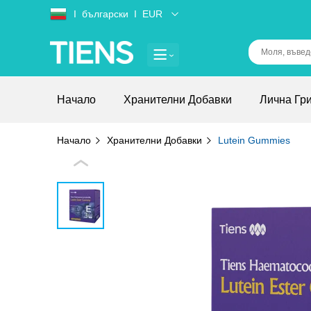
Ι
български
Ι
EUR
Начало
Хранителни Добавки
Лична Гр
Начало
Хранителни Добавки
Lutein Gummies