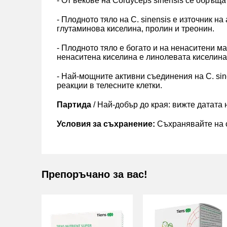
- От векове на Cordyceps sinensis се обръщ
- Плодното тяло на C. sinensis е източник 
глутаминова киселина, пролин и треонин.
- Плодното тяло е богато и на ненаситени м
ненаситена киселина е линолевата киселина
- Най-мощните активни съединения на C. sin
реакции в телесните клетки.
Партида
/ Най-добър до края: вижте датата 
Условия за съхранение:
Съхранявайте на с
Препоръчано за вас!