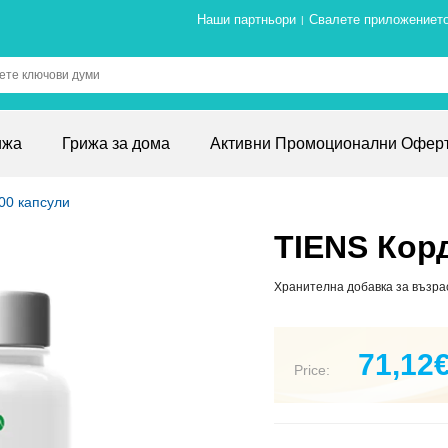
Наши партньори
Свалете приложениет
|
ижа
Грижа за дома
Активни Промоционални Офер
00 капсули
TIENS Корд
Хранителна добавка за възрас
71,12
Price: