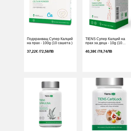
Подхранващ Супер Калций
TIENS Супер Калций на
на прах - 100g (10 сашета )
прах за деца - 10g (10
сашета)
37,22€ /72,58ЛВ
40,38€ /78,74ЛВ