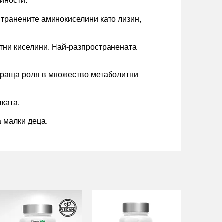
ейности.
странените аминокиселини като лизин,
стни киселини. Най-разпространената
лираща роля в множество метаболитни
вката.
 малки деца.