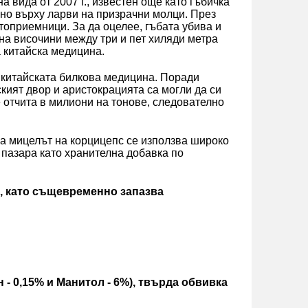
а вида от 2007 г., известен още като гъбичка
ено върху ларви на призрачни молци. През
стоприемници. За да оцелее, гъбата убива и
на височини между три и пет хиляди метра
а китайска медицина.
 китайската билкова медицина. Поради
кият двор и аристокрацията са могли да си
е отчита в милиони на тонове, следователно
ка мицелът на корцицепс се използва широко
 пазара като хранителна добавка по
, като същевременно запазва
- 0,15% и Манитол - 6%), твърда обвивка