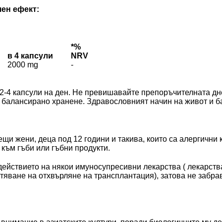
чен ефект:
*%
в 4 капсули
NRV
2000 mg
-
2-4 капсули на ден. Не превишавайте препоръчителната д
, балансирано хранене. Здравословният начин на живот и 
щи жени, деца под 12 години и такива, които са алергични 
 към гъби или гъбни продукти.
ействието на някои имуносупресивни лекарства ( лекарств
тяване на отхвърляне на трансплантация), затова не забр