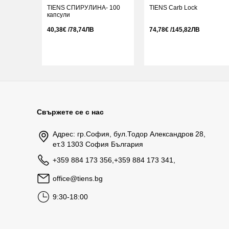
TIENS СПИРУЛИНА- 100
TIENS Carb Lock
капсули
40,38€ /78,74ЛВ
74,78€ /145,82ЛВ
Свържете се с нас
Адрес: гр.София, бул.Тодор Александров 28,
ет.3 1303 София България
+359 884 173 356,+359 884 173 341,
office@tiens.bg
9:30-18:00