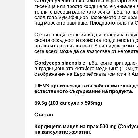
Cordyceps sinesnsis
, или по-скоро
Ophioco
гъсеница или просто кордицепс, е уникален 
топлите месеци расте като всяка гъба, но п
след това мумифицира насекомото и се храни
над морското равнище. Плодовото тяло на Co
Открит преди около хиляда и половина годи
своята оскъдност и свойства кордицепсът до
позволят да го използват. В наши дни тези 
сега всеки може да се възползва от неговит
Cordyceps sinensis
е гъба, която принадлеж
в традиционната китайска медицина (ТКМ), 
съображения на Европейската комисия и Ам
TIENS произвежда тази забележителна д
естественото съдържание на продукта.
59,5g (100 капсули x 595mg)
Състав:
Кордицепс мицел на прах 500 mg (Cordyce
на капсулата: желатин.