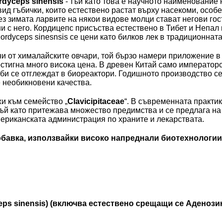
rdyceps sinensis
- тъй като това е научното наименование н
вид гъбички, които естествено растат върху насекоми, особ
рез зимата ларвите на някои видове молци стават негови го
 с него. Кордицепс присъства естествено в Тибет и Непал 
rdyceps sinesnsis се цени като билков лек в традиционнат
ни от хималайските овчари, той бързо намери приложение в
стигна много висока цена. В древен Китай само императорс
гъби се отглеждат в биореактори. Годишното производство с
е необикновени качества.
и към семейство „
Clavicipitaceae
“. В съвременната практи
тъй като притежава множество предимства и се предлага на
ериканската администрация по храните и лекарствата.
обавка, използвайки високо напреднали биотехнологии
ps sinensis) (включва естествено срещащи се Аденозин 