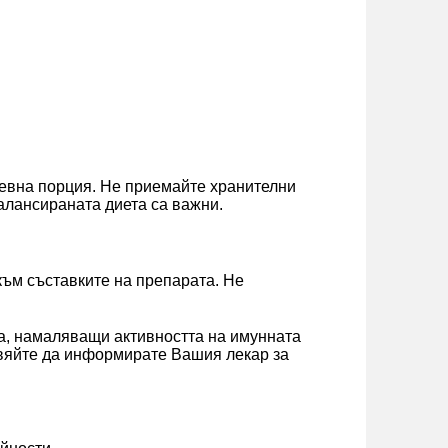
невна порция. Не приемайте хранителни
балансираната диета са важни.
към съставките на препарата. Не
а, намаляващи активността на имунната
авяйте да информирате Вашия лекар за