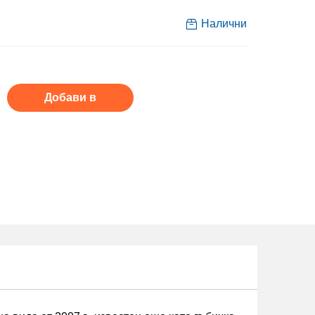
Налични
Добави в
кошницага