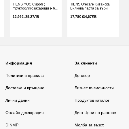
TIENS ФОС Сироп (
TIENS Orecare Китайска
Фруктоолигозахариди )- 6
Билкова паста за зъби
сашета x 10 ml (60 ml)
12,96€ /25,27ЛВ
17,78€ /34,67ЛВ
Информация
За клиенти
Политики и правила
Договор
Доставка и връщане
Бизнес възможности
Лични данни
Продуктов каталог
Онлайн декларация
Дист Цени по рангове
DINMP
Молба за възст.