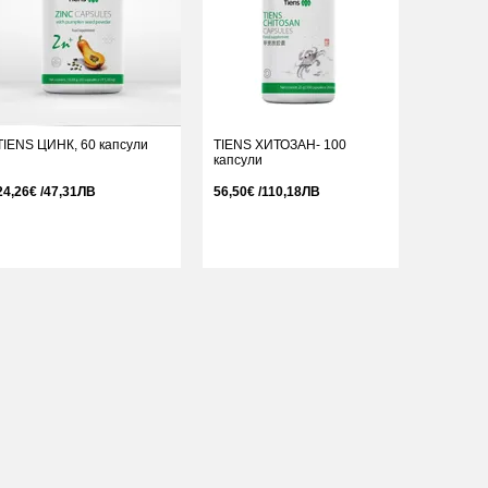
TIENS ЦИНК, 60 капсули
TIENS ХИТОЗАН- 100
капсули
24,26€ /47,31ЛВ
56,50€ /110,18ЛВ