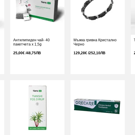
Антилипиден чай- 40
Мъжка гривна Кристално
пакетчета x 1,5g
Черно
25,00€ /48,75ЛВ
129,28€ /252,10ЛВ