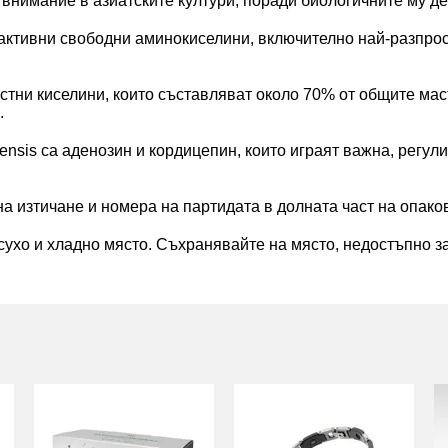
а внимание в азиатските култури, поради биологичните му д
на активни свободни аминокиселини, включително най-разпро
астни киселини, които съставляват около 70% от общите ма
.
ensis са аденозин и кордицепин, които играят важна, регу
на изтичане и номера на партидата в долната част на опако
ухо и хладно място. Съхранявайте на място, недостъпно за