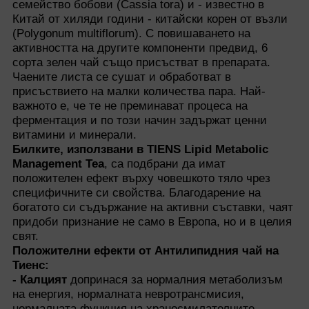
семейство бобови (Cassia tora) и - известно в
Китай от хиляди години - китайски корен от възли
(Polygonum multiflorum). С повишаването на
активността на другите компоненти предвид, 6
сорта зелен чай също присъстват в препарата.
Чаените листа се сушат и обработват в
присъствието на малки количества пара. Най-
важното е, че те не преминават процеса на
ферментация и по този начин задържат ценни
витамини и минерали.
Билките, използвани в TIENS Lipid Metabolic
Management Tea
, са подбрани да имат
положителен ефект върху човешкото тяло чрез
специфичните си свойства. Благодарение на
богатото си съдържание на активни съставки, чаят
придоби признание не само в Европа, но и в целия
свят.
Положителни ефекти от Антилипидния чай на
Тиенс:
- Калцият
допринася за нормалния метаболизъм
на енергия, нормалната невротрансмисия,
нормалната функция на храносмилателните