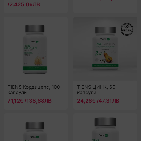
D30
дози x 10g)
/2.425,06ЛВ
TIENS Кордицепс, 100
TIENS ЦИНК, 60
капсули
капсули
71,12€ /138,68ЛВ
24,26€ /47,31ЛВ