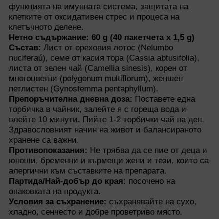
функцията на имунната система, защитата на
клетките от оксидативен стрес и процеса на
клетъчното делене.
Нетно съдържание: 60 g (40 пакетчета x 1,5 g)
Състав:
Лист от ореховия лотос (Nelumbo
nuciferaú), семе от касия тора (Cassia abtusifolia),
листа от зелен чай (Camellia sinesis), корен от
многоцветни (polygonum multiflorum), женшен
петлистен (Gynostemma pentaphyllum).
Препоръчителна дневна доза:
Поставете една
торбичка в чайник, залейте я с гореща вода и
влейте 10 минути. Пийте 1-2 торбички чай на ден.
Здравословният начин на живот и балансираното
хранене са важни.
Противопоказания:
Не трябва да се пие от деца и
юноши, бременни и кърмещи жени и тези, които са
алергични към съставките на препарата.
Партида/Най-добър до края:
посочено на
опаковката на продукта.
Условия за съхранение:
съхранявайте на сухо,
хладно, сенчесто и добре проветриво място.