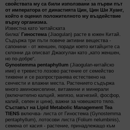
свойствата му са били използвани за първи път
от императора от династията Цин, Цин Ши Хуанг,
който е оценил положителното му въздействие
върху организма.
Известна като ‘китайската
билка’
Гиностема
(Jiaogulan) расте в южен Китай.
Съдържа три пъти повече активни вещества -
сапонини - от женшен, поради което китайците са
склонни да описват Джаогулан като „като женшен,
но по-добре“.
Gynostemma pentaphyllum
(Jiaogulan-китайско
име) е тревисто лозово растение от семейство
тиквени и се разпространява естествено на
сенчести и влажни места. Растението съдържа
много аминокиселини, витамини и минерали
(включително калций, желязо, магнезий, фосфор,
калий, селен и цинк), важни за човешкото тяло.
Съставът на Lipid Metabolic Management Tea
TIENS
включва- листа от Гиностема (Gynostemma
pentaphyllum), лотосови листа (Folium nelumbinis),
семена от касия - растение, принадлежащо към