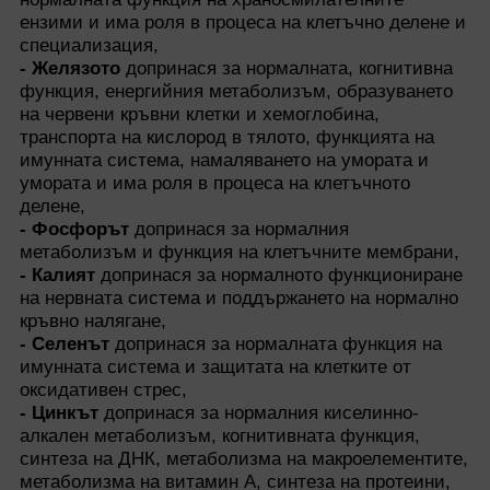
ензими и има роля в процеса на клетъчно делене и
специализация,
- Желязото
допринася за нормалната, когнитивна
функция, енергийния метаболизъм, образуването
на червени кръвни клетки и хемоглобина,
транспорта на кислород в тялото, функцията на
имунната система, намаляването на умората и
умората и има роля в процеса на клетъчното
делене,
- Фосфорът
допринася за нормалния
метаболизъм и функция на клетъчните мембрани,
- Калият
допринася за нормалното функциониране
на нервната система и поддържането на нормално
кръвно налягане,
- Селенът
допринася за нормалната функция на
имунната система и защитата на клетките от
оксидативен стрес,
- Цинкът
допринася за нормалния киселинно-
алкален метаболизъм, когнитивната функция,
синтеза на ДНК, метаболизма на макроелементите,
метаболизма на витамин А, синтеза на протеини,