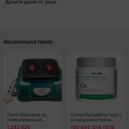
Дръжте далеч от деца.
Recommend Items
Tiens Масажор за
Супер Калций на прах (
стимулиране на
усъвършенствана
кръвообращението TQ-
формула ) -250g (25
1.243,62€
109,84€ /214,19ЛВ