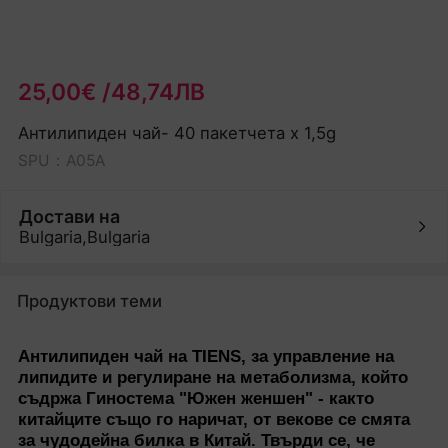
25,00€ /48,74ЛВ
Антилипиден чай- 40 пакетчета x 1,5g
SPU：A05A
Достави на
Bulgaria,Bulgaria
Продуктови теми
Антилипиден чай на TIENS, за управление на
липидите и регулиране на метаболизма, който
съдржа Гиностема "Южен женшен" - както
китайците също го наричат, от векове се смята
за чудодейна билка в Китай. Твърди се, че