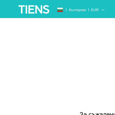
Ι
български
Ι
EUR
За съжалени