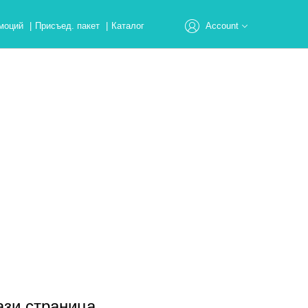
моций
|
Присъед. пакет
|
Каталог
Account
Добре дошли в Тиенс!
РЕГИСТРИРАЙТЕ СЕ
Влезте в системата
Профил
Онлайн поръчка
Адрес
ази страница