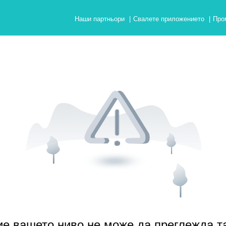
Наши партньори
|
Свалете приложението
|
Про
е вашето ниво не може да преглежда т