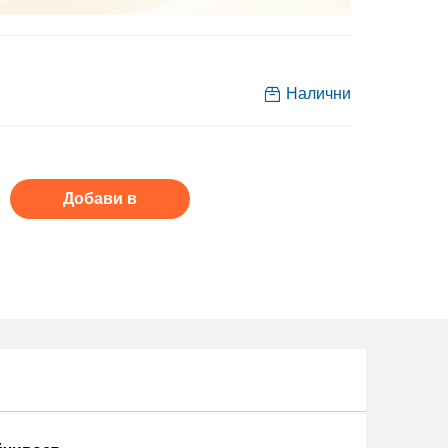
Налични
Добави в
кошницага