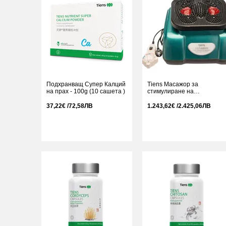
Подхранващ Супер Калций
Tiens Масажор за
на прах - 100g (10 сашета )
стимулиране на
кръвообращението TQ-D3
37,22€ /72,58ЛВ
1.243,62€ /2.425,06ЛВ