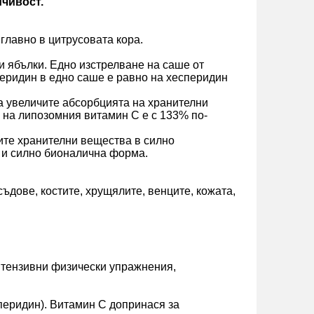
йчивост.
главно в цитрусовата кора.
и ябълки. Едно изстрелване на саше от
еридин в едно саше е равно на хесперидин
 увеличите абсорбцията на хранителни
 на липозомния витамин С е с 133% по-
те хранителни вещества в силно
а и силно бионалична форма.
дове, костите, хрущялите, венците, кожата,
нтензивни физически упражнения,
перидин). Витамин С допринася за