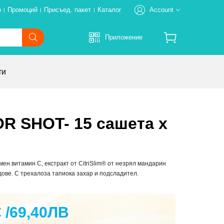
о
Промоций
Присъед. пакет
Каталог
Account
|
|
|
Добре дошли в Тиенс!
Приложение
РЕГИСТРИРАЙТЕ СЕ
Cart
ти
Влезте в системата
Профил
Онлайн поръчка
OR SHOT- 15 сашета x
Адрес
ен витамин С, екстракт от CitriSlim® от незрял мандарин
дове. С трехалоза тапиока захар и подсладител.
Съжалявам! Свързаните елементи не са
€ /69,40ЛВ
намерени. Отидете да видите други.