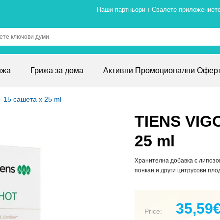
Наши партньори
Свалете приложениет
|
ижа
Грижа за дома
Активни Промоционални Офер
15 сашета x 25 ml
TIENS VIG
25 ml
Хранителна добавка с липозом
понкан и други цитрусови пло
35,59
Price: