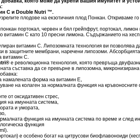
а добавка, която може да укрепи вашия имунитет и усто
а:
н С и Double Nutri ™.
зрелите плодове на екзотичния плод Понкан. Откриваме го 
понкан портокал, червен и бял грейпфрут, портокал, лимон 
о витамин С като 10 пресни лимона. Съдържанието на хесп
иран витамин С. Липозомната технология ви позволява да
ки в защитните мембрани, наречени липозоми. Абсорбцията
а витамин С.
tri®
е революционна технология, която превръща двуфазни
ната съставка да се превърне в липозомна, микронизиран
обавка:
а намалената форма на витамин Е,
ване на колаген за нормалната функция на кръвоносните съ
ите от оксидативен стрес,
ия на имунната система,
ората и умората,
зо,
ормалната функция на имунната система по време и след и
ологическа функция
ml).
ортокал) е особено богат на цитрусови биофлавоноиди (хес