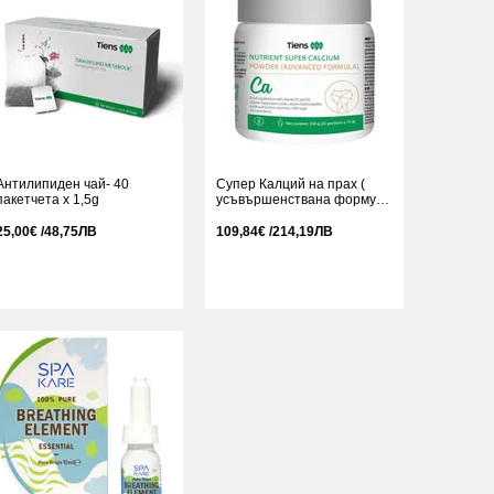
Антилипиден чай- 40
Супер Калций на прах (
пакетчета x 1,5g
усъвършенствана формула
) -250g (25 дози x 10g)
25,00€ /48,75ЛВ
109,84€ /214,19ЛВ