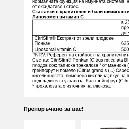
нормалната функция на имунната система, н
от оксидативен стрес.
Съставки с хранителен и / или физиолог
Липозомен витамин С
в
2
пре
дн
CitriSlim® Екстракт от зрели плодове
Понкан
625
Liposomal vitamin C
500
*NRV: Референтна стойност на хранителни
Състав: CitriSlim® Ponkan (Citrus reticulata 
плодов сок; тапиока трехалоза * от маниока (
грейпфрут и помело (Citrus grandis (L.) Osbeck
киселинността: лимонена киселина; вкус на п
подсладител: сукралоза; бял грейпфрут (Citru
* трехалозата е източник на глюкоза.
Препоръчано за вас!