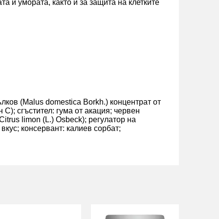
 и умората, както и за защита на клетките
бълков (Malus domestica Borkh.) концентрат от
 С); сгъстител: гума от акация; червен
Citrus limon (L.) Osbeck); регулатор на
вкус; консервант: калиев сорбат;