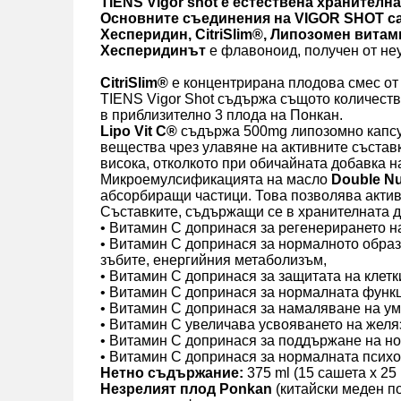
TIENS Vigor shot е естествена хранителн
Основните съединения на VIGOR SHOT с
Хесперидин, CitriSlim®, Липозомен витами
Хесперидинът
е флавоноид, получен от неу
CitriSlim®
е концентрирана плодова смес от 
TIENS Vigor Shot съдържа същото количеств
в приблизително 3 плода на Понкан.
Lipo Vit C®
съдържа 500mg липозомно капсул
вещества чрез улавяне на активните състав
висока, отколкото при обичайната добавка н
Микроемулсификацията на масло
Double Nu
абсорбиращи частици. Това позволява актив
Съставките, съдържащи се в хранителната д
• Витамин С допринася за регенерирането н
• Витамин С допринася за нормалното образу
зъбите, енергийния метаболизъм,
• Витамин С допринася за защитата на клетк
• Витамин С допринася за нормалната функц
• Витамин С допринася за намаляване на ум
• Витамин С увеличава усвояването на желя
• Витамин С допринася за поддържане на н
• Витамин С допринася за нормалната псих
Нетно съдържание:
375 ml (15 сашета x 25 
Незрелият плод Ponkan
(китайски меден п