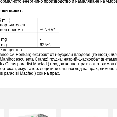
ормалното енергийно производство и намаляване на умората
ичен ефект:
5 ml
(
поръчителен
евен прием
)
% NRV*
 mg
-
 mg
625%
те вещества
Blanco cv. Ponkan) екстракт от неузрели плодове (течност); я
Manihot esculenta Crantz) грудка; натрий-L-аскорбат (витамин
 / Citrus paradisi Macfad.) плодов концентрат; сок от лимон (
ортокал; емулгатор: лецитини слънчоглед на прах; лимонов 
s paradisi Macfad.) сок на прах.