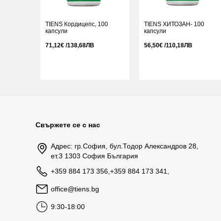
TIENS Кордицепс, 100
TIENS ХИТОЗАН- 100
капсули
капсули
71,12€ /138,68ЛВ
56,50€ /110,18ЛВ
Свържете се с нас
Адрес: гр.София, бул.Тодор Александров 28,
ет.3 1303 София България
+359 884 173 356,+359 884 173 341,
office@tiens.bg
9:30-18:00